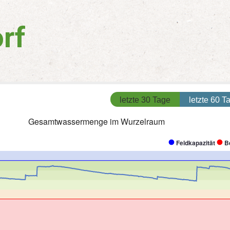
rf
letzte 30 Tage
letzte 60 T