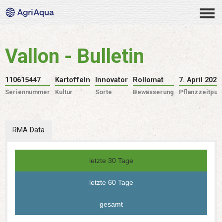
Vallon - Bulletin
110615447
Kartoffeln
Innovator
Rollomat
7. April 2026
Seriennummer
Kultur
Sorte
Bewässerung
Pflanzzeitpun
RMA Data
letzte 30 Tage
letzte 60 Tage
gesamt