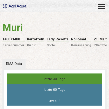
Muri
140071480
Kartoffeln
Lady Rosetta
Rollomat
21. März
Seriennummer
Kultur
Sorte
Bewässerung
Pflanzzei
RMA Data
letzte 30 Tage
letzte 60 Tage
gesamt