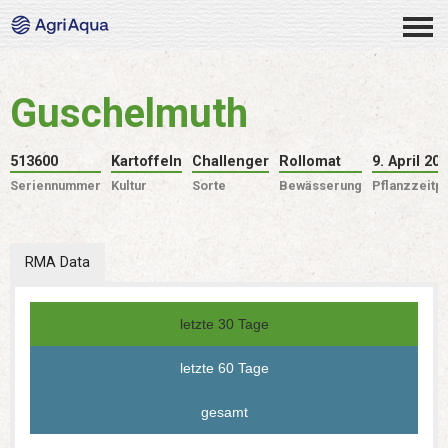
Guschelmuth
513600
Kartoffeln
Challenger
Rollomat
9. April 20
Seriennummer
Kultur
Sorte
Bewässerung
Pflanzzeitp
RMA Data
letzte 30 Tage
letzte 60 Tage
gesamt