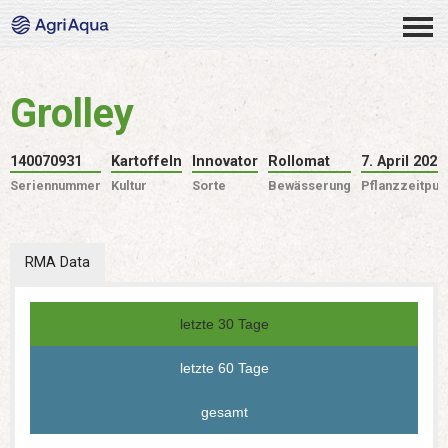
Grolley
140070931
Kartoffeln
Innovator
Rollomat
7. April 2026
Seriennummer
Kultur
Sorte
Bewässerung
Pflanzzeitpun
RMA Data
letzte 30 Tage
letzte 60 Tage
gesamt