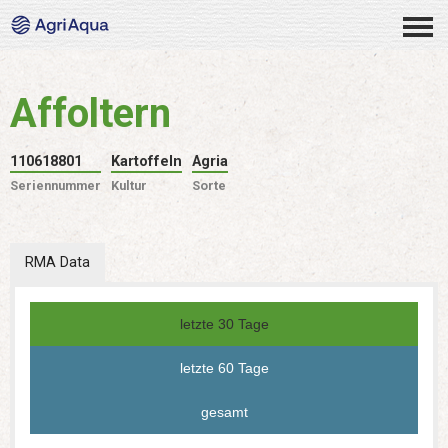
Affoltern
110618801
Kartoffeln
Agria
Seriennummer
Kultur
Sorte
RMA Data
letzte 30 Tage
letzte 60 Tage
gesamt