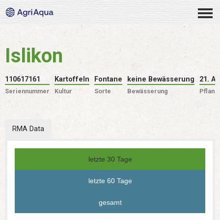
Islikon
110617161
Kartoffeln
Fontane
keine Bewässerung
21. Ap
Seriennummer
Kultur
Sorte
Bewässerung
Pflanz
RMA Data
letzte 30 Tage
letzte 60 Tage
gesamt