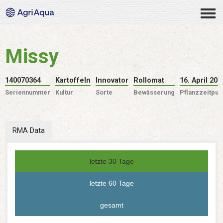
Missy
140070364
Kartoffeln
Innovator
Rollomat
16. April 202
Seriennummer
Kultur
Sorte
Bewässerung
Pflanzzeitpun
RMA Data
letzte 30 Tage
letzte 60 Tage
gesamt