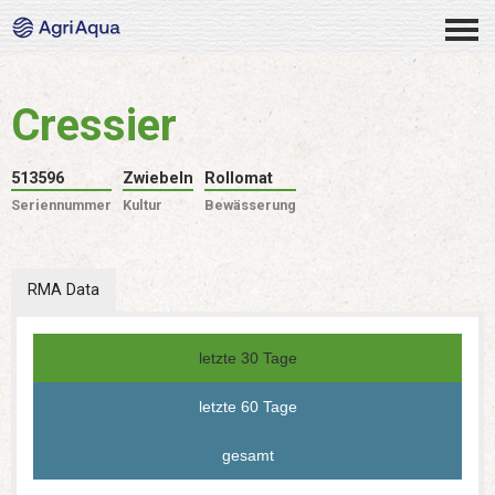
Cressier
513596
Zwiebeln
Rollomat
Seriennummer
Kultur
Bewässerung
RMA Data
letzte 30 Tage
letzte 60 Tage
gesamt